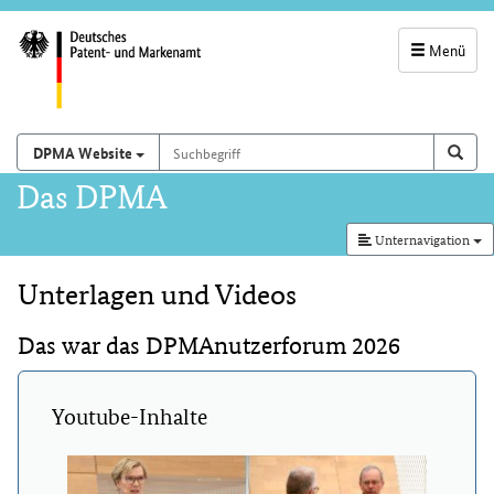
Menü
Servicenavigatio
und
Suchbegriff
Suchen auf
Such
DPMA Website
Suchfeld
Hauptnavigation
Das DPMA
Unternavigation
Unterlagen und Videos
Inhalt
Das war das DPMAnutzerforum 2026
Youtube-Inhalte