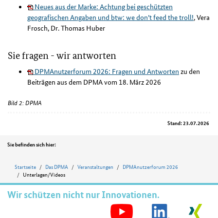
Neues aus der Marke: Achtung bei geschützten
geografischen Angaben und btw: we don’t feed the troll!
, Vera
Frosch, Dr. Thomas Huber
Sie fragen - wir antworten
DPMAnutzerforum 2026: Fragen und Antworten
zu den
Beiträgen aus dem DPMA vom 18. März 2026
Bild 2: DPMA
Stand: 23.07.2026
Position
Sie befinden sich hier:
Startseite
Das DPMA
Veranstaltungen
DPMAnutzerforum 2026
Unterlagen/Videos
Wir schützen nicht nur Innovationen.
S