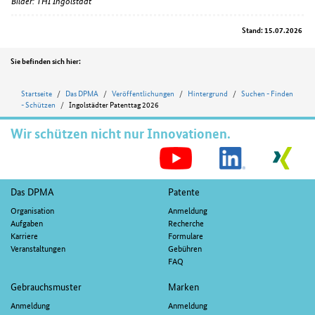
Bilder: THI Ingolstadt
Stand: 15.07.2026
Position
Sie befinden sich hier:
Startseite
Das DPMA
Veröffentlichungen
Hintergrund
Suchen - Finden
- Schützen
Ingolstädter Patenttag 2026
Wir schützen nicht nur Innovationen.
S
M
Fußnavigation
Das DPMA
Patente
Organisation
Anmeldung
Aufgaben
Recherche
Karriere
Formulare
Veranstaltungen
Gebühren
FAQ
Gebrauchsmuster
Marken
Anmeldung
Anmeldung