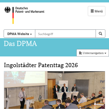
Menü
Servicenavigatio
und
Suchbegriff
Suchen auf
Such
DPMA Website
Suchfeld
Hauptnavigation
Das DPMA
Unternavigation
Ingolstädter Patenttag 2026
Inhalt