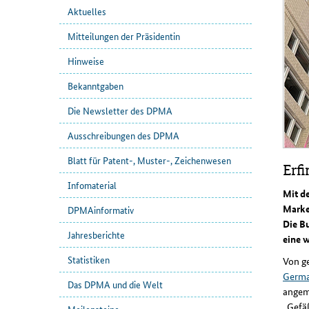
Aktuelles
Mitteilungen der Präsidentin
Hinweise
Bekanntgaben
Die Newsletter des DPMA
Ausschreibungen des DPMA
Blatt für Patent-, Muster-, Zeichenwesen
Erf
Infomaterial
Mit d
Marke
DPMAinformativ
Die B
Jahresberichte
eine w
Statistiken
Von g
Germ
Das DPMA und die Welt
angem
„Gefä