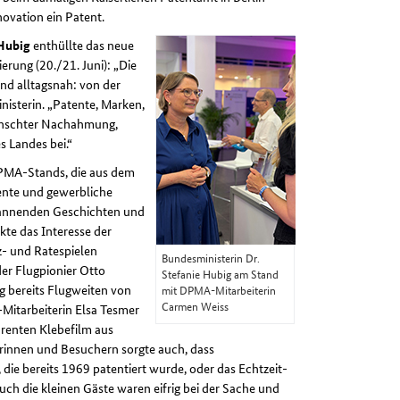
novation ein Patent.
 Hubig
enthüllte das neue
rung (20./21. Juni): „Die
nd alltagsnah: von der
isterin. „Patente, Marken,
ünschter Nachahmung,
 Landes bei.“
PMA-Stands, die aus dem
nte und gewerbliche
pannenden Geschichten und
te das Interesse der
z- und Ratespielen
Bundesministerin Dr.
der Flugpionier Otto
Stefanie Hubig am Stand
ug bereits Flugweiten von
mit DPMA-Mitarbeiterin
Carmen Weiss
-Mitarbeiterin Elsa Tesmer
enten Klebefilm aus
rinnen und Besuchern sorgte auch, dass
ie bereits 1969 patentiert wurde, oder das Echtzeit-
h die kleinen Gäste waren eifrig bei der Sache und