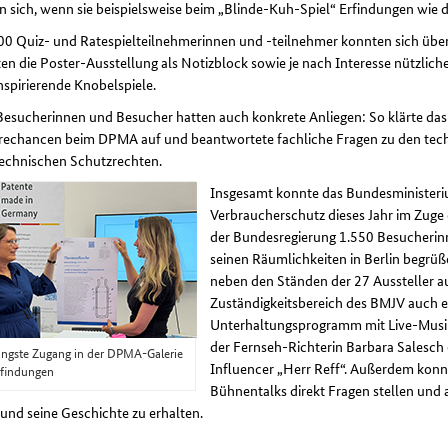
n sich, wenn sie beispielsweise beim „Blinde-Kuh-Spiel“ Erfindungen wie d
300 Quiz- und Ratespielteilnehmerinnen und -teilnehmer konnten sich üb
ten die Poster-Ausstellung als Notizblock sowie je nach Interesse nützlich
nspirierende Knobelspiele.
Besucherinnen und Besucher hatten auch konkrete Anliegen: So klärte da
erechancen beim DPMA auf und beantwortete fachliche Fragen zu den tec
technischen Schutzrechten.
Insgesamt konnte das Bundesministeriu
Verbraucherschutz dieses Jahr im Zuge 
der Bundesregierung 1.550 Besucherin
seinen Räumlichkeiten in Berlin begrüß
neben den Ständen der 27 Aussteller 
Zuständigkeitsbereich des BMJV auch 
Unterhaltungsprogramm mit Live-Musik
der Fernseh-Richterin Barbara Salesch
üngste Zugang in der DPMA-Galerie
Influencer „Herr Reff“. Außerdem konn
rfindungen
Bühnentalks direkt Fragen stellen und
und seine Geschichte zu erhalten.