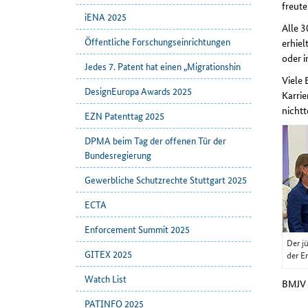
freute
iENA 2025
Alle 
Öffentliche Forschungseinrichtungen
erhiel
oder i
Jedes 7. Patent hat einen „Migrationshin
Viele 
DesignEuropa Awards 2025
Karri
nicht
EZN Patenttag 2025
DPMA beim Tag der offenen Tür der
Bundesregierung
Gewerbliche Schutzrechte Stuttgart 2025
ECTA
Enforcement Summit 2025
Der j
GITEX 2025
der E
Watch List
BMJV 
PATINFO 2025