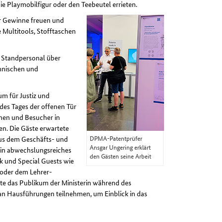
ie Playmobilfigur oder den Teebeutel errieten.
er Gewinne freuen und
e Multitools, Stofftaschen
s Standpersonal über
hnischen und
m für Justiz und
des Tages der offenen Tür
nen und Besucher in
en. Die Gäste erwartete
DPMA-Patentprüfer
aus dem Geschäfts- und
Ansgar Ungering erklärt
ein abwechslungsreiches
den Gästen seine Arbeit
 und Special Guests wie
 oder dem Lehrer-
te das Publikum der Ministerin während des
 an Hausführungen teilnehmen, um Einblick in das