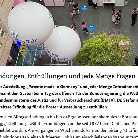
indungen, Enthüllungen und jede Menge Fragen
er Ausstellung „Patente made in Germany“ und jeder Menge Infotainmen
namt den Gästen beim Tag der offenen Tür der Bundesregierung die Welt
undesministerin der Justiz und für Verbraucherschutz (BMJV), Dr. Stefan
eitere Erfindung für die Poster-Ausstellung zu enthüllen.
enialen Alltagserfindungen bis hin zu Ergebnissen hochkomplexer Forschu
any
“ stellt ausgewählte Erfindungen vor, die seit 1877 beim Deutschen 
eldet wurden. Am vergangenen Wochenende kam zu den bislang 41 Erfindu
ß mit doppelten, einen luftleeren Hohlraum einschließenden Wandungen“ 