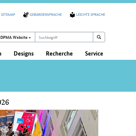
SITEMAP
GEBÄRDENSPRACHE
LEICHTE SPRACHE
Suchbegriff
Suchen auf
Suchen
DPMA Website
n
Designs
Recherche
Service
026