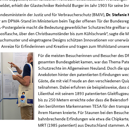
ldet, erhielt der Glastechniker Reinhold Burger im Jahr 1903 für seine In
ndesministerin der Justiz und für Verbraucherschutz (BMJV),
Dr. Stefanie
 am DPMA-Stand im Ministerium beim Tag der offenen Tür der Bundesregie
Postergalerie macht die Bedeutung gewerblicher Schutzrechte greifbar u
sflasche, über den Christbaumständer bis zum Kühlschrank“, sagte die Min
uchsmuster und eingetragene Designs schützen Innovationen vor unerw
 Anreize für Erfinderinnen und Kreative und tragen zum Wohlstand unseres
Für die meisten Besucherinnen und Besucher des D
gesamten Bundesgebiet kamen, war das Thema Pate
Schutzrechte im Allgemeinen Neuland. Doch die s
Anekdoten hinter den patentierten Erfindungen weck
Gäste, die mit viel Freude an den verschiedenen Qui
teilnahmen. Dabei erfuhren sie beispielsweise, dass 
Lilienthal mit seinem 1893 patentierten Gleitflugze
bis zu 250 Metern erreichte oder dass die Beiersdorf
den berühmten Markennamen TESA für den transpar
ihrem Namen kreierte. Für Staunen bei den Besuche
bahnbrechende Erfindungen wie etwa die Chipkarte, d
MRT (1985 patentiert) aus Deutschland stammen. Auc