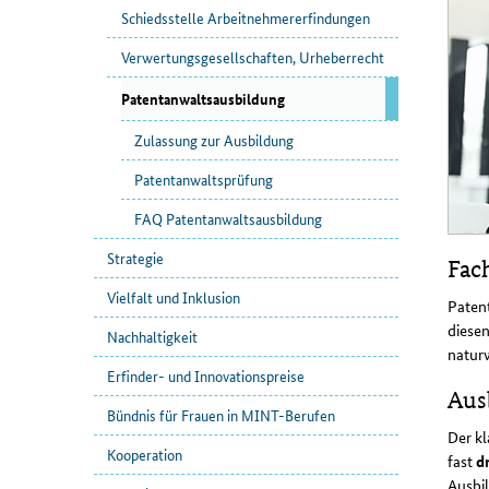
Schiedsstelle Arbeitnehmererfindungen
Verwertungsgesellschaften, Urheberrecht
Patentanwaltsausbildung
Zulassung zur Ausbildung
Patentanwaltsprüfung
FAQ Patentanwaltsausbildung
Strategie
Fac
Vielfalt und Inklusion
Paten
diesen
Nachhaltigkeit
natur
Erfinder- und Innovationspreise
Aus
Bündnis für Frauen in MINT-Berufen
Der kl
Kooperation
fast
d
Ausbil