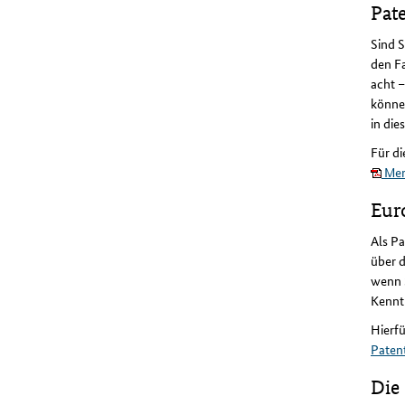
Pat
Sind 
den Fa
acht –
könne
in die
Für di
Mer
Eur
Als P
über 
wenn S
Kenntn
Hierfü
Paten
Die