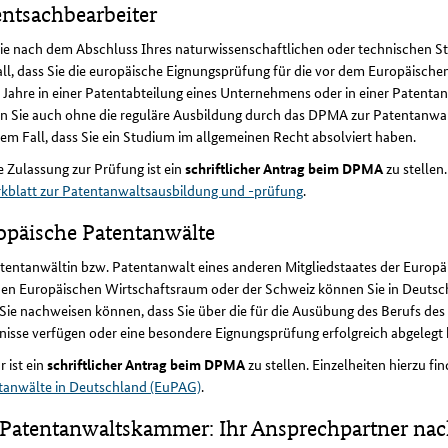
entsachbearbeiter
Sie nach dem Abschluss Ihres naturwissenschaftlichen oder technischen S
ll, dass Sie die europäische Eignungsprüfung für die vor dem Europäisch
 Jahre in einer Patentabteilung eines Unternehmens oder in einer Patenta
n Sie auch ohne die reguläre Ausbildung durch das DPMA zur Patentanwal
sem Fall, dass Sie ein Studium im allgemeinen Recht absolviert haben.
e Zulassung zur Prüfung ist ein
schriftlicher Antrag beim DPMA
zu stellen
kblatt zur Patentanwaltsausbildung und -prüfung
.
opäische Patentanwälte
atentanwältin bzw. Patentanwalt eines anderen Mitgliedstaates der Europ
den Europäischen Wirtschaftsraum oder der Schweiz können Sie in Deutsc
ie nachweisen können, dass Sie über die für die Ausübung des Berufs des
isse verfügen oder eine besondere Eignungsprüfung erfolgreich abgelegt
r ist ein
schriftlicher Antrag beim DPMA
zu stellen. Einzelheiten hierzu fi
tanwälte in Deutschland (EuPAG)
.
 Patentanwaltskammer: Ihr Ansprechpartner nac