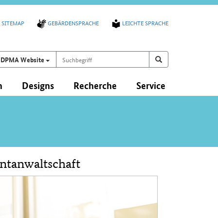
SITEMAP
GEBÄRDENSPRACHE
LEICHTE SPRACHE
Suchbegriff
Suchen auf
Suchen
DPMA Website
n
Designs
Recherche
Service
entanwaltschaft