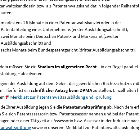
tanwaltskandidatin bzw. als Patentanwaltskandidat in folgender Reihenfo
laufen:
mindestens 26 Monate in einer Patentanwaltskanzlei oder in der
Patentabteilung eines Unternehmens (erster Ausbildungsabschnitt),
zwei Monate beim Deutschen Patent- und Markenamt (zweiter
Ausbildungsabschnitt) und
sechs Monate beim Bundespatentgericht (dritter Ausbildungsabschnitt).
dem müssen Sie ein
Studium im allgemeinen Recht
– in der Regel parallel
sbildung – absolvieren.
eginn der Ausbildung auf dem Gebiet des gewerblichen Rechtsschutzes 
. Hierfür ist ein
schriftlicher Antrag beim DPMA
zu stellen. Einzelheiten 
rem
Merkblatt zur Patentanwaltsausbildung und -prüfung
.
de Ihrer Ausbildung legen Sie die
Patentanwaltsprüfung
ab. Nach dem erf
n Sie sich Patentassessorin bzw. Patentassessor nennen und bei der Pate
agen oder einer Tätigkeit als Assessorin bzw. Assessor in der Industrie nac
tanwaltsprüfung
sowie in unserem Merkblatt zur Patentanwaltsausbildun