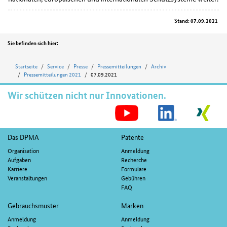
Stand: 07.09.2021
Position
Sie befinden sich hier:
Startseite
Service
Presse
Pressemitteilungen
Archiv
Pressemitteilungen 2021
07.09.2021
Wir schützen nicht nur Innovationen.
S
M
Fußnavigation
Das DPMA
Patente
Organisation
Anmeldung
Aufgaben
Recherche
Karriere
Formulare
Veranstaltungen
Gebühren
FAQ
Gebrauchsmuster
Marken
Anmeldung
Anmeldung