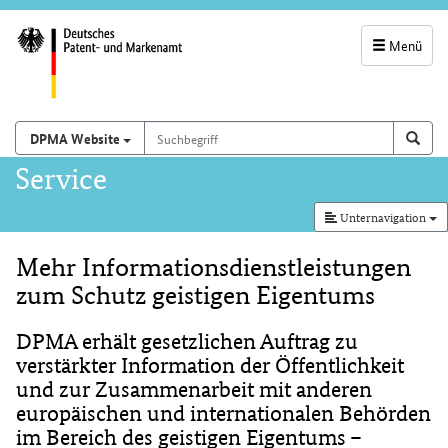
Menü
Servicenavigatio
und
Suchbegriff
Suchen auf
Such
DPMA Website
Suchfeld
Hauptnavigation
Service
Unternavigation
Mehr Informationsdienstleistungen
Inhalt
zum Schutz geistigen Eigentums
DPMA erhält gesetzlichen Auftrag zu
verstärkter Information der Öffentlichkeit
und zur Zusammenarbeit mit anderen
europäischen und internationalen Behörden
im Bereich des geistigen Eigentums –