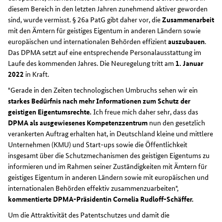
diesem Bereich in den letzten Jahren zunehmend aktiver geworden
sind, wurde vermisst. § 26a PatG gibt daher vor, die
Zusammenarbeit
mit den Ämtern für geistiges Eigentum in anderen Ländern sowie
europäischen und internationalen Behörden effizient
auszubauen
.
Das DPMA setzt auf eine entsprechende Personalausstattung im
Laufe des kommenden Jahres. Die Neuregelung tritt am
1. Januar
2022
in Kraft.
"Gerade in den Zeiten technologischen Umbruchs sehen wir ein
starkes Bedürfnis nach mehr Informationen zum Schutz der
geistigen Eigentumsrechte.
Ich freue mich daher sehr, dass das
DPMA als ausgewiesenes Kompetenzzentrum
nun den gesetzlich
verankerten Auftrag erhalten hat, in Deutschland kleine und mittlere
Unternehmen (KMU) und Start-ups sowie die Öffentlichkeit
insgesamt über die Schutzmechanismen des geistigen Eigentums zu
informieren und im Rahmen seiner Zuständigkeiten mit Ämtern für
geistiges Eigentum in anderen Ländern sowie mit europäischen und
internationalen Behörden effektiv zusammenzuarbeiten",
kommentierte DPMA-Präsidentin Cornelia Rudloff-Schäffer.
Um die Attraktivität des Patentschutzes und damit die