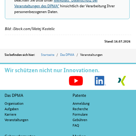
Veranstaltungen des DPMA"
hinsichtlich der Verarbeitung Ihrer
personenbezogenen Daten.
Bild: iStock.com/Matej Kastelic
Stand: 16.07.2026
Position
Startseite
Das DPMA
Veranstaltungen
Sie befinden sich hier:
Wir schützen nicht nur Innovationen.
S
M
Fußnavigation
Das DPMA
Patente
Organisation
Anmeldung
Aufgaben
Recherche
Karriere
Formulare
Veranstaltungen
Gebühren
FAQ