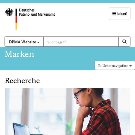
Menü
Servicenavigatio
und
Suchbegriff
Suchen auf
Such
DPMA Website
Suchfeld
Hauptnavigation
Marken
Unternavigation
Recherche
Inhalt