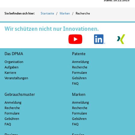
Position
Startseite
Marken
Recherche
Sie befinden sich hier:
Wir schützen nicht nur Innovationen.
S
M
Fußnavigation
Das DPMA
Patente
Organisation
Anmeldung
Aufgaben
Recherche
Karriere
Formulare
Veranstaltungen
Gebühren
FAQ
Gebrauchsmuster
Marken
Anmeldung
Anmeldung
Recherche
Recherche
Formulare
Formulare
Gebühren
Gebühren
FAQ
FAQ
Designs
Service