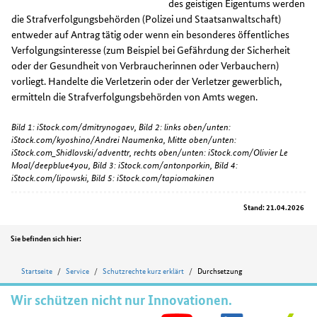
des geistigen Eigentums werden
die Strafverfolgungsbehörden (Polizei und Staatsanwaltschaft)
entweder auf Antrag tätig oder wenn ein besonderes öffentliches
Verfolgungsinteresse (zum Beispiel bei Gefährdung der Sicherheit
oder der Gesundheit von Verbraucherinnen oder Verbauchern)
vorliegt. Handelte die Verletzerin oder der Verletzer gewerblich,
ermitteln die Strafverfolgungsbehörden von Amts wegen.
Bild 1: iStock.com/dmitrynogaev, Bild 2: links oben/unten:
iStock.com/kyoshino/Andrei Naumenka, Mitte oben/unten:
iStock.com_Shidlovski/adventtr, rechts oben/unten: iStock.com/Olivier Le
Moal/deepblue4you, Bild 3: iStock.com/antonporkin, Bild 4:
iStock.com/lipowski, Bild 5: iStock.com/tapiomakinen
Stand: 21.04.2026
Position
Sie befinden sich hier:
Startseite
Service
Schutzrechte kurz erklärt
Durchsetzung
Wir schützen nicht nur Innovationen.