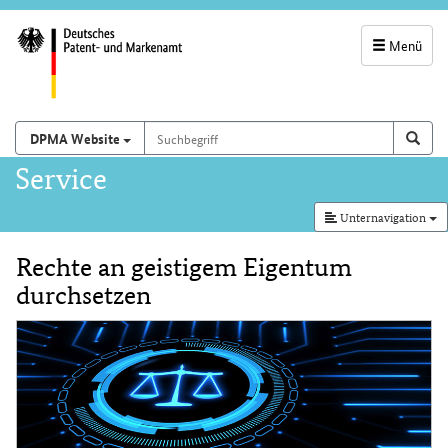
Menü
Servicenavigatio
und
Suchbegriff
Suchen auf
Such
DPMA Website
Suchfeld
Hauptnavigation
Service
Unternavigation
Rechte an geistigem Eigentum
Inhalt
durchsetzen