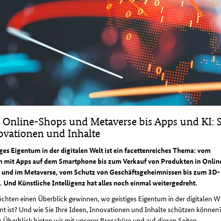
 Online-Shops und Metaverse bis Apps und KI: So
ovationen und Inhalte
ges Eigentum in der digitalen Welt ist ein facettenreiches Thema: vom
n mit Apps auf dem Smartphone bis zum Verkauf von Produkten in Onlin
 und im Metaverse, vom Schutz von Geschäftsgeheimnissen bis zum 3D-
 Und Künstliche Intelligenz hat alles noch einmal weitergedreht.
chten einen Überblick gewinnen, wo geistiges Eigentum in der digitalen W
nt ist? Und wie Sie Ihre Ideen, Innovationen und Inhalte schützen können
 Überblick bieten wir mit unserer Broschüre und auf diesen Seiten.