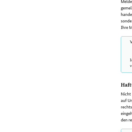
Meldev
gemeld
hande
sonder
Ihre M
V
I
v
Haft
Nicht 
auf Un
rechts
eingeh
den re