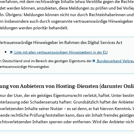
erfahren, mit dem rechtswidrige Inhalte (etwa Verstöße gegen die Rechte
et werden können, anzubieten, diese Meldungen zu prüfen und bei Vorlieg
ln. Übrigens: Meldungen können nicht nur durch Rechteinhaberinnen und 
n insbesondere auch durch sogenannte vertrauenswürdige Hinweisgeber (e
eldungen werden prioritär behandelt.
ertrauenswürdige Hinweisgeber im Rahmen des Digital Services Act
Liste mit allen vertrauenswürdigen Hinweisgebern in der EU
n Deutschland sind im Bereich des geistigen Eigentums der
Bundesverband Verbrau
ertrauenswürdige Hinweisgeber.
ung von Anbietern von Hosting-Diensten (darunter Onli
nur der User, der ein geistiges Eigentumsrecht verletzt, haftet. Unter be
terlassung oder Schadensersatz haften: Grundsätzlich haftet der Anbieter 
verletzenden Inhalte seiner Nutzer – es sei denn, er hat hiervon Kenntni
ende rechtliche Prüfung feststellen kann, dass ein Inhalt fremdes geistig
chtsverletzenden Inhalten sperren oder entfernen. Wird der Anbieter nicht o