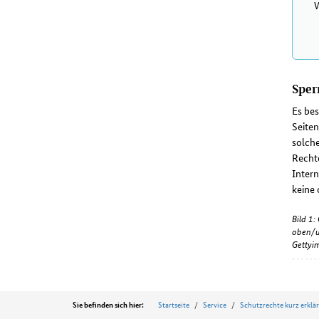
W
Sper
Es bes
Seiten
solche
Recht
Intern
keine 
Bild 1
oben/u
Gettyi
Position
Startseite
Service
Schutzrechte kurz erklär
Sie befinden sich hier: