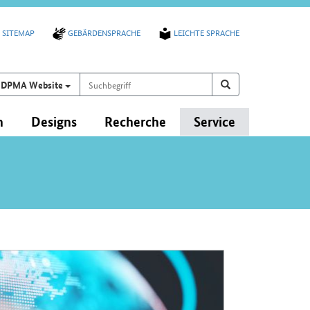
SITEMAP
GEBÄRDENSPRACHE
LEICHTE SPRACHE
Suchbegriff
Suchen auf
Suchen
DPMA Website
n
Designs
Recherche
Service