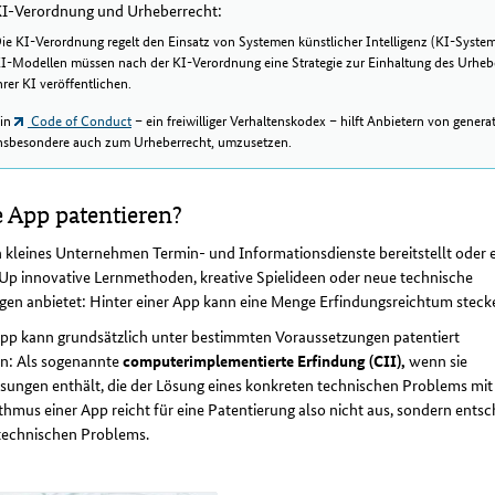
I-Verordnung und Urheberrecht:
ie KI-Verordnung regelt den Einsatz von Systemen künstlicher Intelligenz (KI-Syste
I-Modellen müssen nach der KI-Verordnung eine Strategie zur Einhaltung des Urheb
hrer KI veröffentlichen.
in
Code of Conduct
– ein freiwilliger Verhaltenskodex – hilft Anbietern von gener
nsbesondere auch zum Urheberrecht, umzusetzen.
e App patentieren?
 kleines Unternehmen Termin- und Informationsdienste bereitstellt oder 
Up innovative Lernmethoden, kreative Spielideen oder neue technische
gen anbietet: Hinter einer App kann eine Menge Erfindungsreichtum steck
App kann grundsätzlich unter bestimmten Voraussetzungen patentiert
n: Als sogenannte
computerimplementierte Erfindung (CII),
wenn sie
ungen enthält, die der Lösung eines konkreten technischen Problems mit 
thmus einer App reicht für eine Patentierung also nicht aus, sondern entsc
 technischen Problems.