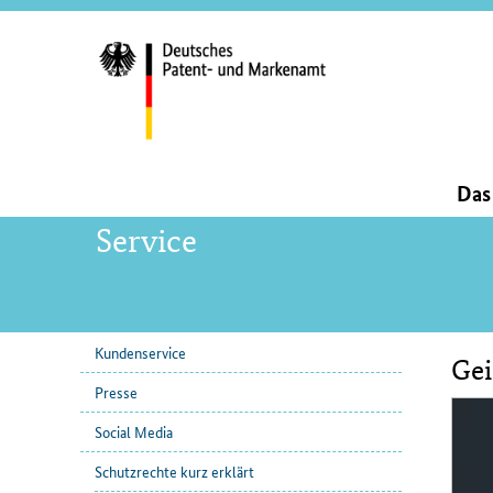
Servi
und
Such
Hauptnavigation
Da
Service
Kundenservice
Gei
Unternavigation
Inha
Presse
Social Media
Schutzrechte kurz erklärt