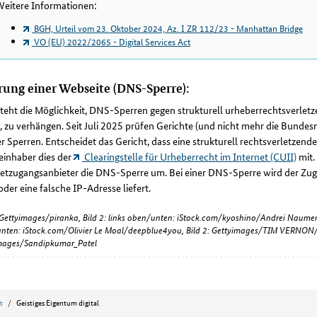
eitere Informationen:
BGH, Urteil vom 23. Oktober 2024, Az. I ZR 112/23 - Manhattan Bridge
VO (EU) 2022/2065 - Digital Services Act
rung einer Webseite (DNS-Sperre):
teht die Möglichkeit, DNS-Sperren gegen strukturell urheberrechtsverletz
, zu verhängen. Seit Juli 2025 prüfen Gerichte (und nicht mehr die Bundesn
r Sperren. Entscheidet das Gericht, dass eine strukturell rechtsverletzend
einhaber dies der
Clearingstelle für Urheberrecht im Internet (CUII)
mit.
etzugangsanbieter die DNS-Sperre um. Bei einer DNS-Sperre wird der Zugr
oder eine falsche IP-Adresse liefert.
: Gettyimages/piranka, Bild 2: links oben/unten: iStock.com/kyoshino/Andrei Naumen
nten: iStock.com/Olivier Le Moal/deepblue4you, Bild 2: Gettyimages/TIM VERNON/
mages/Sandipkumar_Patel
t
Geistiges Eigentum digital