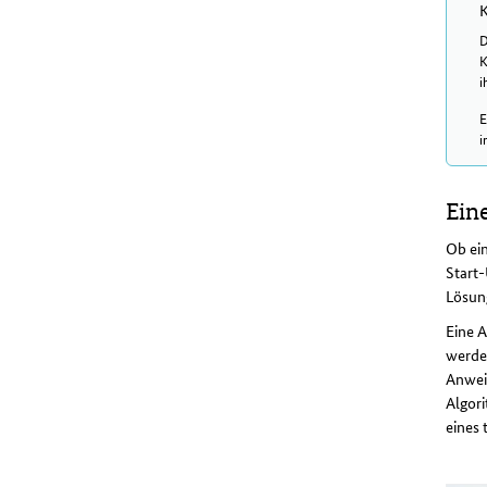
K
D
K
i
E
i
Ein
Ob ein
Start-
Lösun
Eine 
werde
Anweis
Algori
eines