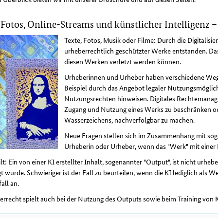
Fotos, Online-Streams und künstlicher Intelligenz 
Texte, Fotos, Musik oder Filme: Durch die Digitalis
urheberrechtlich geschützter Werke entstanden. Das 
diesen Werken verletzt werden können.
Urheberinnen und Urheber haben verschiedene Weg
Beispiel durch das Angebot legaler Nutzungsmöglich
Nutzungsrechten hinweisen. Digitales Rechteman
Zugang und Nutzung eines Werks zu beschränken ode
Wasserzeichens, nachverfolgbar zu machen.
Neue Fragen stellen sich im Zusammenhang mit so
Urheberin oder Urheber, wenn das "Werk" mit einer 
ilt: Ein von einer KI erstellter Inhalt, sogenannter "Output", ist nicht urhe
t wurde. Schwieriger ist der Fall zu beurteilen, wenn die KI lediglich als 
fall an.
rrecht spielt auch bei der Nutzung des Outputs sowie beim Training von 