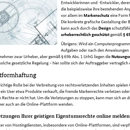
Entwicklerinnen und -Entwickler, deren
die beispielsweise ihre bestehenden An
vor allem im
Markenschutz
eine Form f
Die konkrete grafische Gestaltung der
kann auch durch das
Design
schutzfähi
urheberrechtlich geschützt
gemäß
§ 6
Übrigens: Wird ein Computerprogram
Aufgaben oder nach den Anweisungen se
tnehmer zwar Urheber, aber gemäß § 69b Abs. 1 UrhG liegen die
Nutzungsr
solche gesetzliche Regelung – hier sollte sich der Auftraggeber vertraglic
ttformhaftung
ichtige Rolle bei der Verbreitung von rechtsverletzenden Inhalten spielen
in User etwa Produkte verkauft, die fremde Markenrechte verletzen oder
n Rechte er nicht hat. Um die Verletzungen zu stoppen, kann man sich an
ber auch an die Online-Plattform wenden.
etzungen Ihrer geistigen Eigentumsrechte online melden
er von Hostingdiensten, insbesondere von Online-Plattformen, sind verpfl