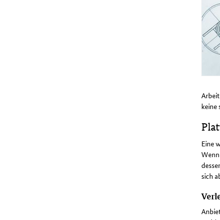
Arbei
keine 
Pla
Eine w
Wenn e
desse
sich a
Verl
Anbiet