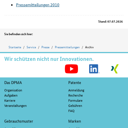
Pressemitteilungen 2010
Stand: 07.07.2026
Position
Sie befinden sich hier:
Startseite
Service
Presse
Pressemitteilungen
Archiv
Wir schützen nicht nur Innovationen.
S
M
Fußnavigation
Das DPMA
Patente
Organisation
Anmeldung
Aufgaben
Recherche
Karriere
Formulare
Veranstaltungen
Gebühren
FAQ
Gebrauchsmuster
Marken