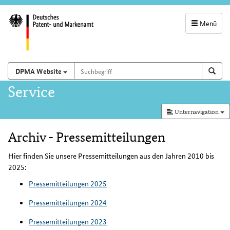
Menü
Servicenavigatio
und
Suchbegriff
Suchen auf
Such
DPMA Website
Suchfeld
Hauptnavigation
Service
Unternavigation
Archiv - Pressemitteilungen
Inhalt
Hier finden Sie unsere Pressemitteilungen aus den Jahren 2010 bis
2025:
Pressemitteilungen 2025
Pressemitteilungen 2024
Pressemitteilungen 2023