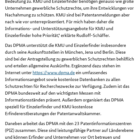
Bedeutung zu. KMU und Einzelerfinder benötigen genauso wie große
Unternehmen gewerbliche Schutzrechte, um ihre Entwicklungen vor
Nachahmung zu schützen. KMU sind bei Patentanmeldungen aber
nach wie vor unterrepräsentiert. Für mich haben daher die
Informations- und Unterstützungsangebote für KMU und
Einzelerfinder hohe Priorität," erklärte Rudloff-Schäffer.
Das DPMA unterstützt die KMU und Einzelerfinder insbesondere
durch seine Auskunftsstellen in München, Jena und Berlin. Diese
sind bei der Antragstellung zu gewerblichen Schutzrechten behilflich
und erteilen allgemeine Auskünfte. Ergänzend dazu stehen im
Internet unter
https://www.dpma.de
ein umfassendes
Informationsangebot sowie kostenlose Datenbanken zu allen
Schutzrechten für Recherchezwecke zur Verfügung. Zudem ist das
DPMA bundesweit auf den wichtigsten Messen mit
Informationsständen präsent. Außerdem organisiert das DPMA
speziell für Einzelerfinder und KMU kostenlose
Erfindererstberatungen der Patentanwaltskammer.
Daneben arbeitet das DPMA mit den 23 Patentinformationszentren
(PIZ) zusammen. Diese sind leistungsfähige Partner auf Länderebene
und können Erfinder und Unternehmen vor Ort betreuen und