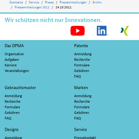
Startseite
Service
Presse
Pressemitteilungen
Archiv
Pressemitteilungen 2011
24.10.2011
Wir schützen nicht nur Innovationen.
S
M
Fußnavigation
Das DPMA
Patente
Organisation
Anmeldung
Aufgaben
Recherche
Karriere
Formulare
Veranstaltungen
Gebühren
FAQ
Gebrauchsmuster
Marken
Anmeldung
Anmeldung
Recherche
Recherche
Formulare
Formulare
Gebühren
Gebühren
FAQ
FAQ
Designs
Service
Anmeldung
Pressekontakt