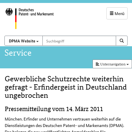
Menü
Servicenavigatio
und
Suchbegriff
Suchen auf
Such
DPMA Website
Suchfeld
Hauptnavigation
Service
Unternavigation
Gewerbliche Schutzrechte weiterhin
Inhalt
gefragt - Erfindergeist in Deutschland
ungebrochen
Pressemitteilung vom 14. März 2011
München. Erfinder und Unternehmen vertrauen weiterhin auf die
Dienstleistungen des Deutschen Patent- und Markenamts (DPMA).
Das belegen die neu veröffentlichten Anmeldezahlen für