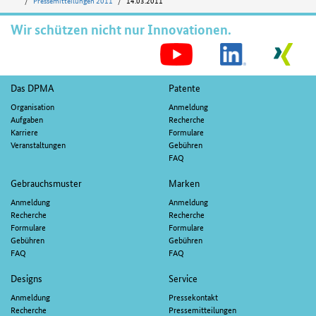
Pressemitteilungen 2011
14.03.2011
Wir schützen nicht nur Innovationen.
S
M
Fußnavigation
Das DPMA
Patente
Organisation
Anmeldung
Aufgaben
Recherche
Karriere
Formulare
Veranstaltungen
Gebühren
FAQ
Gebrauchsmuster
Marken
Anmeldung
Anmeldung
Recherche
Recherche
Formulare
Formulare
Gebühren
Gebühren
FAQ
FAQ
Designs
Service
Anmeldung
Pressekontakt
Recherche
Pressemitteilungen