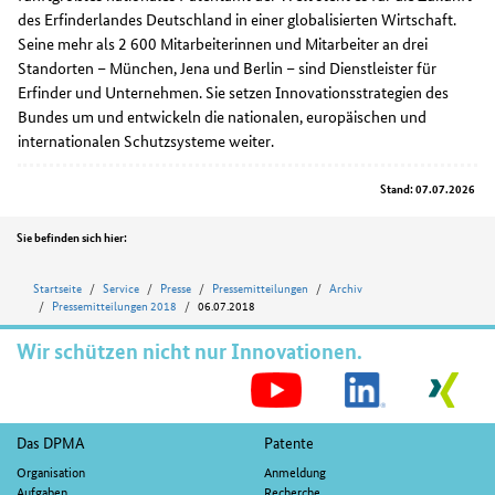
des Erfinderlandes Deutschland in einer globalisierten Wirtschaft.
Seine mehr als 2 600 Mitarbeiterinnen und Mitarbeiter an drei
Standorten – München, Jena und Berlin – sind Dienstleister für
Erfinder und Unternehmen. Sie setzen Innovationsstrategien des
Bundes um und entwickeln die nationalen, europäischen und
internationalen Schutzsysteme weiter.
Stand: 07.07.2026
Position
Sie befinden sich hier:
Startseite
Service
Presse
Pressemitteilungen
Archiv
Pressemitteilungen 2018
06.07.2018
Wir schützen nicht nur Innovationen.
S
M
Fußnavigation
Das DPMA
Patente
Organisation
Anmeldung
Aufgaben
Recherche