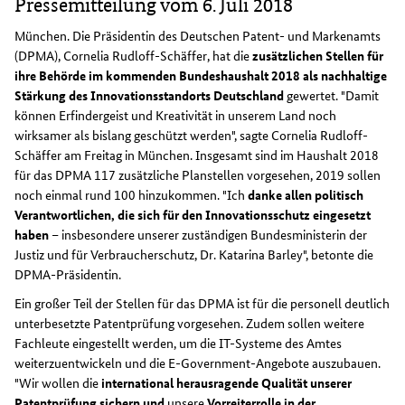
Pressemitteilung vom 6. Juli 2018
München. Die Präsidentin des Deutschen Patent- und Markenamts
(DPMA), Cornelia Rudloff-Schäffer, hat die
zusätzlichen Stellen für
ihre Behörde im kommenden Bundeshaushalt 2018 als nachhaltige
Stärkung des Innovationsstandorts Deutschland
gewertet. "Damit
können Erfindergeist und Kreativität in unserem Land noch
wirksamer als bislang geschützt werden", sagte Cornelia Rudloff-
Schäffer am Freitag in München. Insgesamt sind im Haushalt 2018
für das DPMA 117 zusätzliche Planstellen vorgesehen, 2019 sollen
noch einmal rund 100 hinzukommen. "Ich
danke allen politisch
Verantwortlichen, die sich für den Innovationsschutz eingesetzt
haben
– insbesondere unserer zuständigen Bundesministerin der
Justiz und für Verbraucherschutz, Dr. Katarina Barley", betonte die
DPMA-Präsidentin.
Ein großer Teil der Stellen für das DPMA ist für die personell deutlich
unterbesetzte Patentprüfung vorgesehen. Zudem sollen weitere
Fachleute eingestellt werden, um die IT-Systeme des Amtes
weiterzuentwickeln und die E-Government-Angebote auszubauen.
"Wir wollen die
international herausragende Qualität unserer
Patentprüfung sichern und
unsere
Vorreiterrolle in der