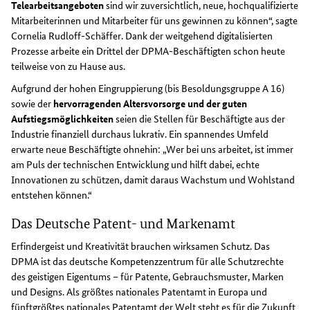
Telearbeitsangeboten
sind wir zuversichtlich, neue, hochqualifizierte
Mitarbeiterinnen und Mitarbeiter für uns gewinnen zu können“, sagte
Cornelia Rudloff-Schäffer. Dank der weitgehend digitalisierten
Prozesse arbeite ein Drittel der DPMA-Beschäftigten schon heute
teilweise von zu Hause aus.
Aufgrund der hohen Eingruppierung (bis Besoldungsgruppe A 16)
sowie der
hervorragenden Altersvorsorge und der guten
Aufstiegsmöglichkeiten
seien die Stellen für Beschäftigte aus der
Industrie finanziell durchaus lukrativ. Ein spannendes Umfeld
erwarte neue Beschäftigte ohnehin: „Wer bei uns arbeitet, ist immer
am Puls der technischen Entwicklung und hilft dabei, echte
Innovationen zu schützen, damit daraus Wachstum und Wohlstand
entstehen können.“
Das Deutsche Patent- und Markenamt
Erfindergeist und Kreativität brauchen wirksamen Schutz. Das
DPMA ist das deutsche Kompetenzzentrum für alle Schutzrechte
des geistigen Eigentums – für Patente, Gebrauchsmuster, Marken
und Designs. Als größtes nationales Patentamt in Europa und
fünftgrößtes nationales Patentamt der Welt steht es für die Zukunft