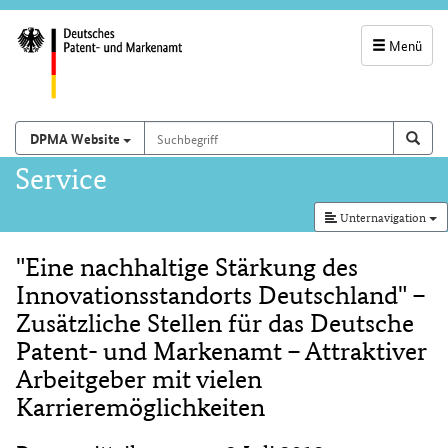
Menü
Servicenavigatio
und
Suchbegriff
Suchen auf
Such
DPMA Website
Suchfeld
Hauptnavigation
Service
Unternavigation
"Eine nachhaltige Stärkung des
Inhalt
Innovationsstandorts Deutschland" –
Zusätzliche Stellen für das Deutsche
Patent- und Markenamt – Attraktiver
Arbeitgeber mit vielen
Karrieremöglichkeiten