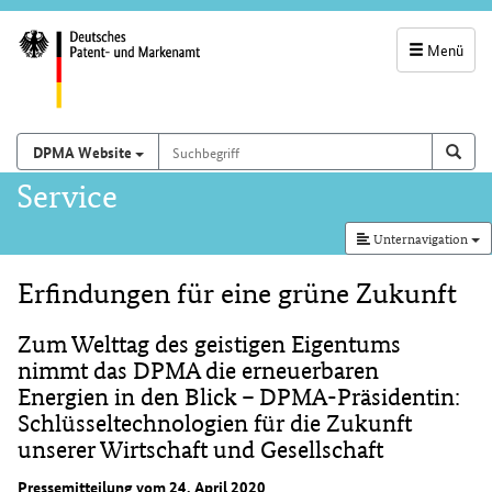
Menü
Servicenavigatio
und
Suchbegriff
Suchen auf
Such
DPMA Website
Suchfeld
Hauptnavigation
Service
Unternavigation
Erfindungen für eine grüne Zukunft
Inhalt
Zum Welttag des geistigen Eigentums
nimmt das DPMA die erneuerbaren
Energien in den Blick – DPMA-Präsidentin:
Schlüsseltechnologien für die Zukunft
unserer Wirtschaft und Gesellschaft
Pressemitteilung vom 24. April 2020