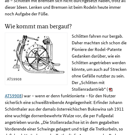
ab – Schlitten mit Bremsen sich nicht durchgesetzt haben, trotz all
dieser Ideen. Lenken und Bremsen ist beim Rodeln heute immer
noch Aufgabe der Füße.
Wie kommt man bergauf?
Schlitten fahren nur bergab.
Daher machten sich schon die
Pioniere der Rodel-Patente
Gedanken darüber, wie ein
Schlitten angetrieben werden
könnte, um auch auf Strecken
ohne Gefälle nutzbar zu sein.
AT59908
Der „Schlitten mit
Stollenradantrieb“ (
AT59908
) war – wenn er denn funktionierte – für den Nutzer
sicherlich eine schweißtreibende Angelegenheit: Erfinder Johann
Schönthaler aus der damals österreichischen Bukowina sah 1911
eine wuchtige dornenbewehrte Walze vor, die per Fußpedal
angetrieben wurde. „Die Stollenradachse ist in dem gegabelten
Vorderende einer Schwinge gelagert und trägt die Tretkurbeln, so