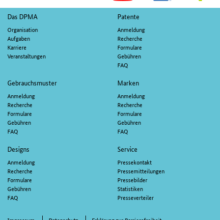
M
Fußnavigation
Das DPMA
Patente
Organisation
Anmeldung
Aufgaben
Recherche
Karriere
Formulare
Veranstaltungen
Gebühren
FAQ
Gebrauchsmuster
Marken
Anmeldung
Anmeldung
Recherche
Recherche
Formulare
Formulare
Gebühren
Gebühren
FAQ
FAQ
Designs
Service
Anmeldung
Pressekontakt
Recherche
Pressemitteilungen
Formulare
Pressebilder
Gebühren
Statistiken
FAQ
Presseverteiler
Impressum
Datenschutz
Erklärung zur Barrierefreiheit