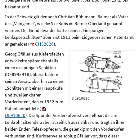
bekannt sind.
In der Schweiz gilt dennoch Christian Bühlmann-Balmer als Vater
des „Velogemel“, wie die Ski-Bobs im Berner Oberland genannt
werden. Der Grindelwalder hatte seinen „Einspurigen
Lenksportschlitten“ aber erst 1911 beim Eidgenössischen Patentamt
angemeldet (
CH52628
).
Georg Gfäller aus Kiefersfelden
entwickelte später ebenfalls
einen einspurigen Schlitten
(DE899591B), überarbeitete
seinen Ansatz aber hin zu einem
„Schlitten mit einer Hauptkufe
und zwei lenkbaren
DE910620
Vorderkufen“, den er 1952 zum
Patent anmeldete (
DE910620
). Die Spur der Vorderkufen ist verstellbar: die am
Lenkrohr sitzende Gabel ist seitlich ausziehbar und trägt an ihren
beiden Enden Teleskopfedern, die gelenkig mit den Vorderkufen
verbunden sind. Kurioserweise schlug Gfäller vor, dass dieser