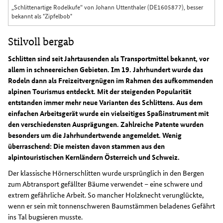
„Schlittenartige Rodelkufe“ von Johann Uttenthaler (DE1605877), besser
bekannt als "Zipfelbob"
Stilvoll bergab
Schlitten sind seit Jahrtausenden als Transportmittel bekannt, vor
allem in schneereichen Gebieten. Im 19. Jahrhundert wurde das
Rodeln dann als Freizeitvergnügen im Rahmen des aufkommenden
alpinen Tourismus entdeckt. Mit der steigenden Popularität
entstanden immer mehr neue Varianten des Schlittens. Aus dem
einfachen Arbeitsgerät wurde ein vielseitiges Spaßinstrument mit
den verschiedensten Ausprägungen. Zahlreiche Patente wurden
besonders um die Jahrhundertwende angemeldet. Wenig
überraschend: Die meisten davon stammen aus den
alpintouristischen Kernländern Österreich und Schweiz.
Der klassische Hörnerschlitten wurde ursprünglich in den Bergen
zum Abtransport gefällter Bäume verwendet – eine schwere und
extrem gefährliche Arbeit. So mancher Holzknecht verunglückte,
wenn er sein mit tonnenschweren Baumstämmen beladenes Gefährt
ins Tal bugsieren musste.