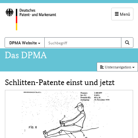
Menü
Servicenavigatio
und
Suchbegriff
Suchen auf
Such
DPMA Website
Suchfeld
Hauptnavigation
Das DPMA
Unternavigation
Schlitten-Patente einst und jetzt
Inhalt