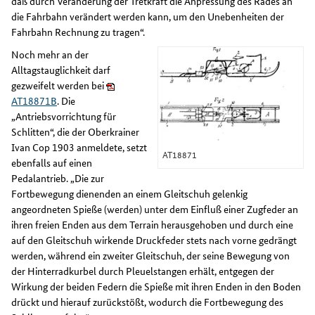
daß durch Veränderung der Tretkraft die Anpressung des Rades an
die Fahrbahn verändert werden kann, um den Unebenheiten der
Fahrbahn Rechnung zu tragen“.
Noch mehr an der
Alltagstauglichkeit darf
gezweifelt werden bei
AT18871B
. Die
„Antriebsvorrichtung für
Schlitten“, die der Oberkrainer
Ivan Cop 1903 anmeldete, setzt
AT18871
ebenfalls auf einen
Pedalantrieb. „Die zur
Fortbewegung dienenden an einem Gleitschuh gelenkig
angeordneten Spieße (werden) unter dem Einfluß einer Zugfeder an
ihren freien Enden aus dem Terrain herausgehoben und durch eine
auf den Gleitschuh wirkende Druckfeder stets nach vorne gedrängt
werden, während ein zweiter Gleitschuh, der seine Bewegung von
der Hinterradkurbel durch Pleuelstangen erhält, entgegen der
Wirkung der beiden Federn die Spieße mit ihren Enden in den Boden
drückt und hierauf zurückstößt, wodurch die Fortbewegung des