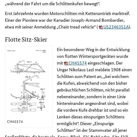
„während der Fahrt um die Schlittenkufen bewegt“.
Erst Jahrzehnte wurden Motorschlitten mit Kettenantrieb marktreif.
Einer der Pioniere war der Kanadier Joseph-Armand Bombardier,
etwa mit seiner Anmeldung „Chain tread vehicle“ (
US2346351A
).
Flotte Sitz-Skier
Ein besonderer Weg in der Entwicklung
von flotten Wintersportgeräten wurde
mit
CH45574
eingeschlagen. Der
Ungar Nikolaus Lezl meldete 1908 einen
Schlitten zum Patent an, „bei welchem
die Kufen, abweichend von den bisher
gebräuchlichen Schlitten, nicht parallel
nebeneinander, sondern in einer Linie
hintereinander angeordnet sind, wobei
die vordere Kufe drehbar ist und so ein
Lenken dieses einspurigen Schlittens
CH45574
ermöglicht“. Dieser „Einspurige
Schlitten“ ist der Stammvater all jener
Spaßgefährte, die heute als „Snow-Bike“, „Ski-Bob“ oder „Sitz-Ski“