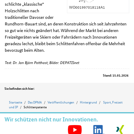
schlichte „klassische“
WO001997018118A1
Holzschlitten nach
traditioneller Davoser oder
Rundhorn-Bauart sind, an deren Konstruktion sich seit Jahrzehnten
so gut wie nichts geändert hat. Während der Markt bei anderen
Freizeitgeräten wie Skiern oder Fahrrädern nach Innovationen
geradezu lechzt, bleibt beim Schlittenfahren offenbar die Mehrheit
bevorzugt beim Alten.
Text: Dr. Jan Björn Potthast; Bilder: DEPATISnet
Stand: 15.01.2026
Position
Sie befinden sich hier:
Startseite
Das DPMA
Veröffentlichungen
Hintergrund
Sport, Freizeit
und IP
Schlittenpatente
Wir schützen nicht nur Innovationen.
S