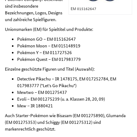
sind insbesondere
EM 015162647
Bezeichnungen, Logos, Designs
und zahlreiche Spielfiguren.
Unionsmarken (EM) für Spieltitel und Produkte:
Pokémon GO – EM 015162647
Pokémon Moon – EM 015148919
Pokémon Y – EM 011727526
Pokémon Quest – EM 017983779
Einzelne geschützte Figuren und Titel (Auswahl):
Detective Pikachu – IR 1478175, EM 017252784, EM
017983777 ("Let's Go Pikachu")
Mewtwo – EM 001275437
Evoli – EM 001275239 (u. a. Klassen 28, 20, 09)
Mew – IR 1880421
Auch Starter-Pokémon wie Bisasam (EM 001275890), Glumanda
(EM 001275353) und Schiggy (EM 001275312) sind
markenrechtlich geschützt.