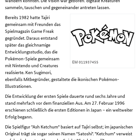
wandern könnten. Die Vision war geboren: digitale Kreaturen
sammeln, tauschen und gegeneinander antreten lassen.
Bereits 1982 hatte Tajiri
gemeinsam mit Freunden das
Spielmagazin Game Freak
gegründet. Daraus entstand
später das gleichnamige
Entwicklungsstudio, das die
Pokémon-Spiele gemeinsam
EM 011937455
mit Nintendo und Creatures
realisierte. Ken Sugimori,
ebenfalls Mitbegründer, gestaltete die ikonischen Pokémon-
Illustrationen.
Die Entwicklung der ersten Spiele dauerte rund sechs Jahre und
stand mehrfach vor dem finanziellen Aus. Am 27. Februar 1996
erschienen schließlich die ersten Editionen in Japan – ein weltweiter
Erfolg begann.
Die Spielfigur "Ash Ketchum" basiert auf Tajiri selbst; im japanischen
Original trägt sie sogar seinen Namen "Satoshi". "Ketchum" verweist