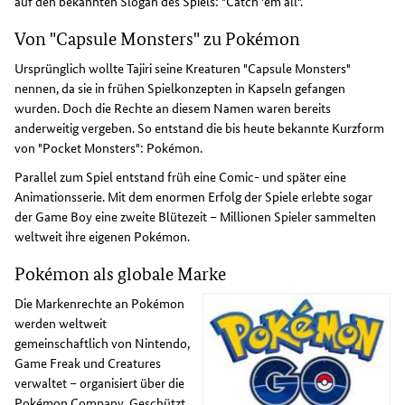
auf den bekannten Slogan des Spiels: "Catch 'em all".
Von "Capsule Monsters" zu Pokémon
Ursprünglich wollte Tajiri seine Kreaturen "Capsule Monsters"
nennen, da sie in frühen Spielkonzepten in Kapseln gefangen
wurden. Doch die Rechte an diesem Namen waren bereits
anderweitig vergeben. So entstand die bis heute bekannte Kurzform
von "Pocket Monsters": Pokémon.
Parallel zum Spiel entstand früh eine Comic- und später eine
Animationsserie. Mit dem enormen Erfolg der Spiele erlebte sogar
der Game Boy eine zweite Blütezeit – Millionen Spieler sammelten
weltweit ihre eigenen Pokémon.
Pokémon als globale Marke
Die Markenrechte an Pokémon
werden weltweit
gemeinschaftlich von Nintendo,
Game Freak und Creatures
verwaltet – organisiert über die
Pokémon Company. Geschützt