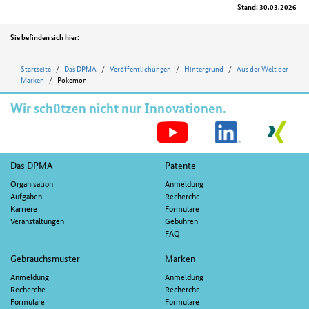
Stand: 30.03.2026
Position
Sie befinden sich hier:
Startseite
Das DPMA
Veröffentlichungen
Hintergrund
Aus der Welt der
Marken
Pokemon
Wir schützen nicht nur Innovationen.
S
M
Fußnavigation
Das DPMA
Patente
Organisation
Anmeldung
Aufgaben
Recherche
Karriere
Formulare
Veranstaltungen
Gebühren
FAQ
Gebrauchsmuster
Marken
Anmeldung
Anmeldung
Recherche
Recherche
Formulare
Formulare