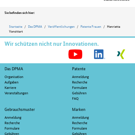
Position
Sie befinden sich hier:
Startseite
Das DPMA
Veröffentlichungen
Patente Frauen
Henrietta
Vansittart
Wir schützen nicht nur Innovationen.
S
M
Fußnavigation
Das DPMA
Patente
Organisation
Anmeldung
Aufgaben
Recherche
Karriere
Formulare
Veranstaltungen
Gebühren
FAQ
Gebrauchsmuster
Marken
Anmeldung
Anmeldung
Recherche
Recherche
Formulare
Formulare
Gebühren
Gebühren