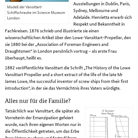
Ausstellungen in Dublin, Paris,
Modell der Vansittart-
Sydney, Melbourne und
Schiffschraube im Science Museum
Adelaide. Henrietta erwarb sich
London
Respekt und Bekanntheit in
Fachkreisen. 1876 schrieb und illustrierte sie einen
wissenschaftlichen Artikel über den Lowe-Vansittart-Propeller, den
sie 1880 bei der „Association of Foreman Engineers and
Draughtsmen“ in London persönlich vortrug – als erste Frau
überhaupt, heißt es.
1882 veröffentlichte Vansittart die Schrift „The History of the Lowe
Vansittart Propeller and a short extract of the life of the late Mr
James Lowe, the successful inventor of screw ships from their first
introduction“, in der sie das Vermächtnis ihres Vaters würdigte.
Alles nur für die Familie?
Tatsächlich war Vansittart, die später als
Vorreiterin der Emanzipation gefeiert
wurde, nach ihren eigenen Worten nur in
die Öffentlichkeit getreten, um das Erbe
ihres Vaters zu ehren und fortzuführen.