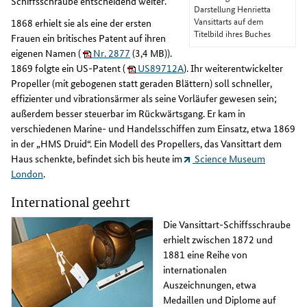
Schiffsschraube entscheidend weiter.
Darstellung Henrietta
Vansittarts auf dem
1868 erhielt sie als eine der ersten
Titelbild ihres Buches
Frauen ein britisches Patent auf ihren
eigenen Namen (
Nr. 2877
(3,4 MB)).
1869 folgte ein US-Patent (
US89712A
). Ihr weiterentwickelter
Propeller (mit gebogenen statt geraden Blättern) soll schneller,
effizienter und vibrationsärmer als seine Vorläufer gewesen sein;
außerdem besser steuerbar im Rückwärtsgang. Er kam in
verschiedenen Marine- und Handelsschiffen zum Einsatz, etwa 1869
in der „HMS Druid“. Ein Modell des Propellers, das Vansittart dem
Haus schenkte, befindet sich bis heute im
Science Museum
London
.
International geehrt
Die Vansittart-Schiffsschraube
erhielt zwischen 1872 und
1881 eine Reihe von
internationalen
Auszeichnungen, etwa
Medaillen und Diplome auf