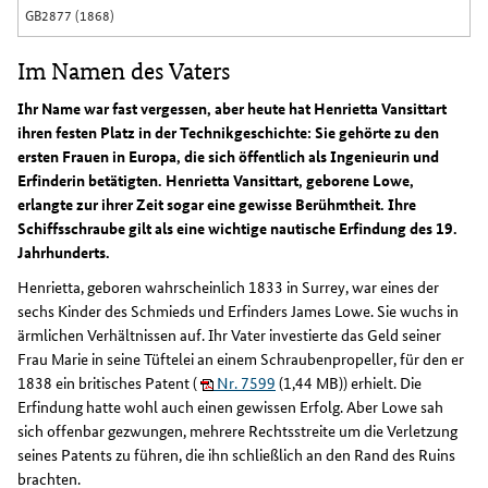
GB2877 (1868)
Im Namen des Vaters
Ihr Name war fast vergessen, aber heute hat Henrietta Vansittart
ihren festen Platz in der Technikgeschichte: Sie gehörte zu den
ersten Frauen in Europa, die sich öffentlich als Ingenieurin und
Erfinderin betätigten. Henrietta Vansittart, geborene Lowe,
erlangte zur ihrer Zeit sogar eine gewisse Berühmtheit. Ihre
Schiffsschraube gilt als eine wichtige nautische Erfindung des 19.
Jahrhunderts.
Henrietta, geboren wahrscheinlich 1833 in Surrey, war eines der
sechs Kinder des Schmieds und Erfinders James Lowe. Sie wuchs in
ärmlichen Verhältnissen auf. Ihr Vater investierte das Geld seiner
Frau Marie in seine Tüftelei an einem Schraubenpropeller, für den er
1838 ein britisches Patent (
Nr. 7599
(1,44 MB)) erhielt. Die
Erfindung hatte wohl auch einen gewissen Erfolg. Aber Lowe sah
sich offenbar gezwungen, mehrere Rechtsstreite um die Verletzung
seines Patents zu führen, die ihn schließlich an den Rand des Ruins
brachten.