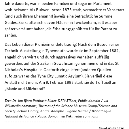
Jahre dauerte, war in beiden Familien und sogar im Parlament
wohlbekannt. Als Bulwer-Lytton 1873 starb, vermachte er Vansittart
(und auch ihrem Ehemann!) jeweils eine beträchtliche Summe
Geldes. Sie kaufte sich davon Häuser in Twickenham, soll es aber
später versäumt haben, die Erhaltungsgebühren für ihr Patent zu
zahlen.
Das Leben dieser Pionierin endete traurig: Nach dem Besuch einer
Technik-Ausstellung in Tynemouth wurde sie im September 1882,
angeblich verwirrt und durch aggressives Verhalten auffällig
geworden, auf der Straße in Gewahrsam genommen und in das St
Nicholas's Hospital in Gosforth eingeliefert (anderen Quellen
zufolge war es das Tyne City Lunatic Asylum). Sie verließ diese
Anstalt nicht mehr. Am 8. Februar 1883 starb sie dort offiziell an
„Manie und Milzbrand“.
Text: Dr. Jan Björn Potthast; Bilder: DEPATISnet, Public domain / via
Wikimedia commons, Trustees of the Science Museum Group/Science and
Society Picture Library, André-Adolphe-Eugène Disdéri / Bibliotheque
National de France / Public domain via Wikimedia commons
Stand: 02.03.2026