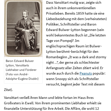
Dass Vansittart mutig war, zeigte sich
auch in ihrem unkonventionellen
Privatleben. Bereits 1859 hatte sie eine
Liebesbeziehung mit dem (verheirateten)
Politiker, Schriftsteller und Baron
Edward Bulwer-Lytton begonnen (sein
wohl bekanntestes Buch ist „Die letzten
Tage von Pompeji“. Im
englischsprachigen Raum ist Bulwer-
Lytton berühmt-berüchtigt für den
Romanbeginn „It was a dark and stormy
Baron Edward Bulwer
night …“, der gerne als schlechtester
Lytton, Vansittarts
Anfangssatz aller Zeiten zitiert wird. Er
Liebhaber und Förderer
wurde auch durch die
Peanuts
populär:
(Foto von André-
wenn Snoopy sich als Schriftsteller
Adolphe-Eugène Disdéri)
versucht, beginnt jeder Text mit diesem
Zitat).
Vansittart verließ ihren Mann und lebte fortan im Haus ihres
Großvaters in Ewell. Von ihrem prominenten Liebhaber erhielt sie
finanzielle Unterstützung für ihre Arbeit. Die Affäre, die wohl 12