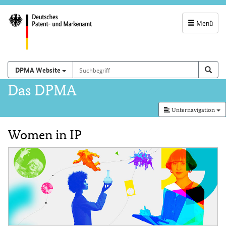
Menü
Servicenavigatio
und
Suchbegriff
Suchen auf
Such
DPMA Website
Suchfeld
Hauptnavigation
Das DPMA
Unternavigation
Women in IP
Inhalt