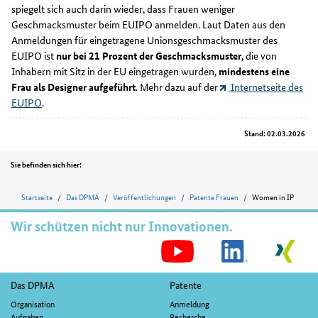
spiegelt sich auch darin wieder, dass Frauen weniger
Geschmacksmuster beim EUIPO anmelden. Laut Daten aus den
Anmeldungen für eingetragene Unionsgeschmacksmuster des
EUIPO ist
nur bei 21 Prozent der Geschmacksmuster
, die von
Inhabern mit Sitz in der EU eingetragen wurden,
mindestens eine
Frau als Designer aufgeführt
. Mehr dazu auf der
Internetseite des
EUIPO
.
Stand: 02.03.2026
Position
Sie befinden sich hier:
Startseite
Das DPMA
Veröffentlichungen
Patente Frauen
Women in IP
Wir schützen nicht nur Innovationen.
S
M
Fußnavigation
Das DPMA
Patente
Organisation
Anmeldung
Aufgaben
Recherche