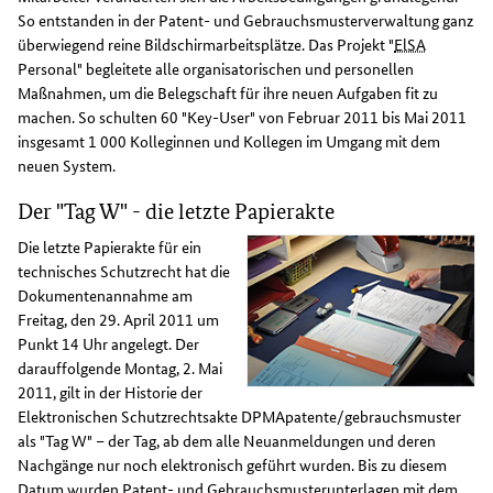
So entstanden in der Patent- und Gebrauchsmusterverwaltung ganz
überwiegend reine Bildschirmarbeitsplätze. Das Projekt "
ElSA
Personal" begleitete alle organisatorischen und personellen
Maßnahmen, um die Belegschaft für ihre neuen Aufgaben fit zu
machen. So schulten 60 "Key-User" von Februar 2011 bis Mai 2011
insgesamt 1 000 Kolleginnen und Kollegen im Umgang mit dem
neuen System.
Der "Tag W" - die letzte Papierakte
Die letzte Papierakte für ein
technisches Schutzrecht hat die
Dokumentenannahme am
Freitag, den 29. April 2011 um
Punkt 14 Uhr angelegt. Der
darauffolgende Montag, 2. Mai
2011, gilt in der Historie der
Elektronischen Schutzrechtsakte DPMApatente/gebrauchsmuster
als "Tag W" – der Tag, ab dem alle Neuanmeldungen und deren
Nachgänge nur noch elektronisch geführt wurden. Bis zu diesem
Datum wurden Patent- und Gebrauchsmusterunterlagen mit dem