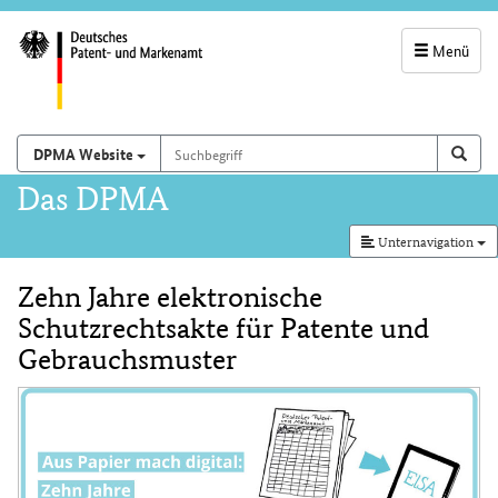
Menü
Servicenavigatio
und
Suchbegriff
Suchen auf
Such
DPMA Website
Suchfeld
Hauptnavigation
Das DPMA
Unternavigation
Zehn Jahre elektronische
Inhalt
Schutzrechtsakte für Patente und
Gebrauchsmuster