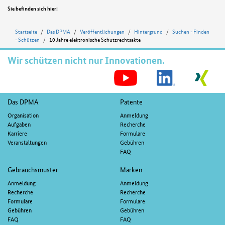
Position
Sie befinden sich hier:
Startseite
Das DPMA
Veröffentlichungen
Hintergrund
Suchen - Finden
- Schützen
10 Jahre elektronische Schutzrechtsakte
Wir schützen nicht nur Innovationen.
S
M
Fußnavigation
Das DPMA
Patente
Organisation
Anmeldung
Aufgaben
Recherche
Karriere
Formulare
Veranstaltungen
Gebühren
FAQ
Gebrauchsmuster
Marken
Anmeldung
Anmeldung
Recherche
Recherche
Formulare
Formulare
Gebühren
Gebühren
FAQ
FAQ