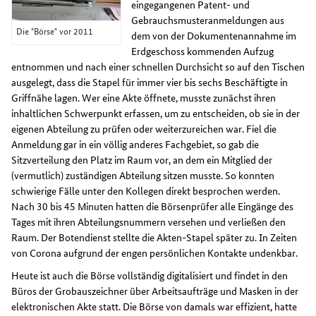
eingegangenen Patent- und
Gebrauchsmusteranmeldungen aus
Die "Börse" vor 2011
dem von der Dokumentenannahme im
Erdgeschoss kommenden Aufzug
entnommen und nach einer schnellen Durchsicht so auf den Tischen
ausgelegt, dass die Stapel für immer vier bis sechs Beschäftigte in
Griffnähe lagen. Wer eine Akte öffnete, musste zunächst ihren
inhaltlichen Schwerpunkt erfassen, um zu entscheiden, ob sie in der
eigenen Abteilung zu prüfen oder weiterzureichen war. Fiel die
Anmeldung gar in ein völlig anderes Fachgebiet, so gab die
Sitzverteilung den Platz im Raum vor, an dem ein Mitglied der
(vermutlich) zuständigen Abteilung sitzen musste. So konnten
schwierige Fälle unter den Kollegen direkt besprochen werden.
Nach 30 bis 45 Minuten hatten die Börsenprüfer alle Eingänge des
Tages mit ihren Abteilungsnummern versehen und verließen den
Raum. Der Botendienst stellte die Akten-Stapel später zu. In Zeiten
von Corona aufgrund der engen persönlichen Kontakte undenkbar.
Heute ist auch die Börse vollständig digitalisiert und findet in den
Büros der Grobauszeichner über Arbeitsaufträge und Masken in der
elektronischen Akte statt. Die Börse von damals war effizient, hatte