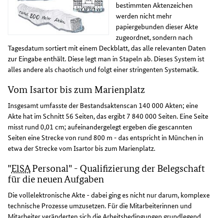
bestimmten Aktenzeichen
werden nicht mehr
papiergebunden dieser Akte
zugeordnet, sondern nach
Tagesdatum sortiert mit einem Deckblatt, das alle relevanten Daten
zur Eingabe enthält. Diese legt man in Stapeln ab. Dieses System ist
alles andere als chaotisch und folgt einer stringenten Systematik.
Vom Isartor bis zum Marienplatz
Insgesamt umfasste der Bestandsaktenscan 140 000 Akten; eine
Akte hat im Schnitt 56 Seiten, das ergibt 7 840 000 Seiten. Eine Seite
misst rund 0,01 cm; aufeinandergelegt ergeben die gescannten
Seiten eine Strecke von rund 800 m - das entspricht in München in
etwa der Strecke vom Isartor bis zum Marienplatz.
"
ElSA
Personal" - Qualifizierung der Belegschaft
für die neuen Aufgaben
Die vollelektronische Akte - dabei ging es nicht nur darum, komplexe
technische Prozesse umzusetzen. Für die Mitarbeiterinnen und
Mitarbeiter veränderten sich die Arbeitsbedingungen grundlegend.