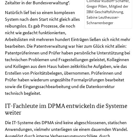
Cornelia-Rudloff-Schäffer,
Zeitalter in der Bundesverwaltung".
Gregor Pillen, Mitglied der
IBM Geschäftsführung,
Natürlich lief bei so einem komplexen
Sabine Leutheusser-
System nach dem Start nicht gleich alles
Schnarrenberger
reibungslos. Es gab Prozesse, die noch
nicht wie gedacht funktionierten,
Arbeitslisten mit mehreren hundert Einträgen ließen sich nicht mehr
bearbeiten. Die Patentverwaltung war hier zum Glück nicht allein:
Patentprüferinnen und Prüfer haben persönliche Unterstützung bei
technischen Problemen und Fragestellungen geleistet, Kolleginnen
und Kollegen aus dem Haus haben zeitkritische Aufgaben, wie das
Erstellen von Prioritätsbelegen, übernommen. Prüferinnen und
Prüfer haben wiederum ungezählte Formalprüfungen bearbeitet
sowie die Eingangssachbearbeitung und die Datenkorrektur
technisch begleitet.
IT-Fachleute im DPMA entwickeln die Systeme
weiter
Die IT-Systeme des DPMA sind keine abgeschlossenen, statischen
Anwendungen, vielmehr unterliegen sie einem dauernden Wandel.
Ausgelöst durch interne Verbesserungsvorschläge, durch