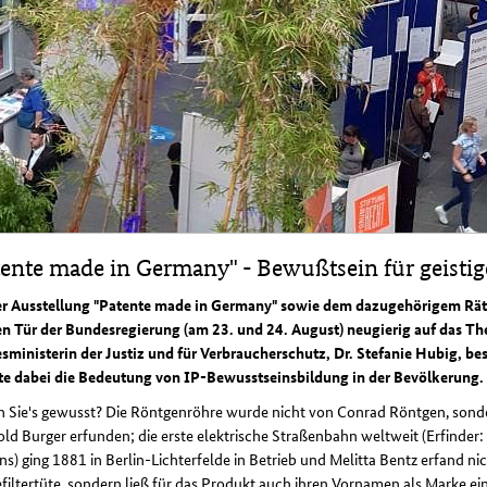
tente made in Germany" - Bewußtsein für geisti
er Ausstellung "Patente made in Germany" sowie dem dazugehörigem Rät
en Tür der Bundesregierung (am 23. und 24. August) neugierig auf das T
sministerin der Justiz und für Verbraucherschutz, Dr. Stefanie Hubig, 
te dabei die Bedeutung von IP-Bewusstseinsbildung in der Bevölkerung.
n Sie's gewusst? Die Röntgenröhre wurde nicht von Conrad Röntgen, sond
ld Burger erfunden; die erste elektrische Straßenbahn weltweit (Erfinder
s) ging 1881 in Berlin-Lichterfelde in Betrieb und Melitta Bentz erfand nic
filtertüte, sondern ließ für das Produkt auch ihren Vornamen als Marke ei