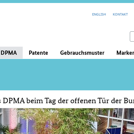
cenavigation
ENGLISH
KONTAKT
feld
s DPMA
Patente
Gebrauchsmuster
Marke
 DPMA beim Tag der offenen Tür der Bun
lt