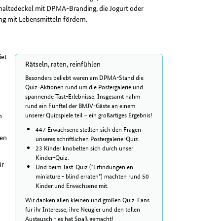
hhaltedeckel mit DPMA-Branding, die Jogurt oder
g mit Lebensmitteln fördern.
iet
Rätseln, raten, reinfühlen
Besonders beliebt waren am DPMA-Stand die
Quiz-Aktionen rund um die Postergalerie und
n
spannende Tast-Erlebnisse. Insgesamt nahm
rund ein Fünftel der BMJV-Gäste an einem
unserer Quizspiele teil – ein großartiges Ergebnis!
n
447 Erwachsene stellten sich den Fragen
gen
unseres schriftlichen Postergalerie-Quiz.
23 Kinder knobelten sich durch unser
Kinder-Quiz.
ür
Und beim Tast-Quiz ("Erfindungen en
miniature - blind erraten") machten rund 50
Kinder und Erwachsene mit.
Wir danken allen kleinen und großen Quiz-Fans
für ihr Interesse, ihre Neugier und den tollen
Austausch - es hat Spaß gemacht!