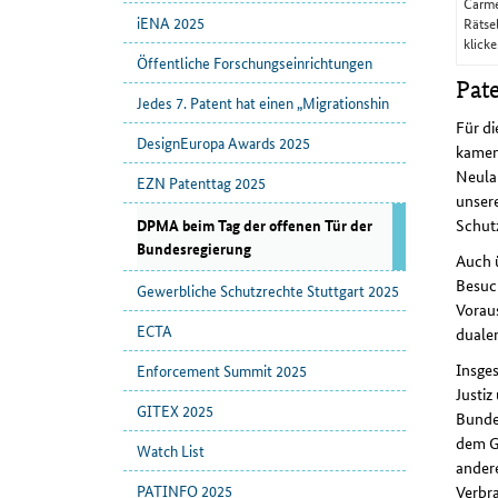
Carm
iENA 2025
Rätse
klick
Öffentliche Forschungseinrichtungen
Pat
Jedes 7. Patent hat einen „Migrationshin
Für d
DesignEuropa Awards 2025
kamen
Neulan
EZN Patenttag 2025
unser
Schut
DPMA beim Tag der offenen Tür der
Bundesregierung
Auch 
Besuc
Gewerbliche Schutzrechte Stuttgart 2025
Voraus
ECTA
dualen
Insge
Enforcement Summit 2025
Justiz
GITEX 2025
Bundes
dem G
Watch List
ander
PATINFO 2025
Verbr