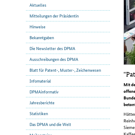
Aktuelles
Mitteilungen der Präsidentin
Hinweise
Bekanntgaben
Die Newsletter des DPMA
Ausschreibungen des DPMA
Blatt für Patent-, Muster-, Zeichenwesen
"Pa
Infomaterial
Mit d
offen
DPMAinformativ
Bunde
Jahresberichte
beton
Statistiken
Hätte
Reinho
Das DPMA und die Welt
Siemen
Kaffee