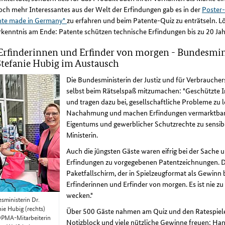
ch mehr Interessantes aus der Welt der Erfindungen gab es in der
Poster-
nte made in Germany"
zu erfahren und beim Patente-Quiz zu enträtseln. L
kenntnis am Ende: Patente schützen technische Erfindungen bis zu 20 Jah
Erfinderinnen und Erfinder von morgen - Bundesmin
Stefanie Hubig im Austausch
Die Bundesministerin der Justiz und für Verbrauchers
selbst beim Rätselspaß mitzumachen: "Geschützte I
und tragen dazu bei, gesellschaftliche Probleme zu
Nachahmung und machen Erfindungen vermarktbar. 
Eigentums und gewerblicher Schutzrechte zu sensibili
Ministerin.
Auch die jüngsten Gäste waren eifrig bei der Sache
Erfindungen zu vorgegebenen Patentzeichnungen. D
Paketfallschirm, der in Spielzeugformat als Gewinn be
Erfinderinnen und Erfinder von morgen. Es ist nie z
wecken."
sministerin Dr.
nie Hubig (rechts)
Über 500 Gäste nahmen am Quiz und den Ratespielen 
PMA-Mitarbeiterin
Notizblock und viele nützliche Gewinne freuen: Hand