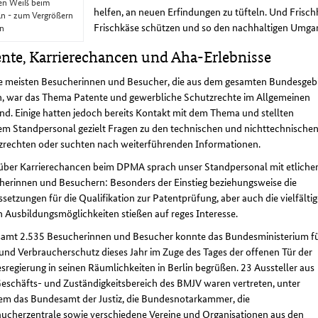
en Weiß beim
helfen, an neuen Erfindungen zu tüfteln. Und Frisc
ln - zum Vergrößern
Frischkäse schützen und so den nachhaltigen Umgan
en
ente, Karrierechancen und Aha-Erlebnisse
ie meisten Besucherinnen und Besucher, die aus dem gesamten Bundesgeb
, war das Thema Patente und gewerbliche Schutzrechte im Allgemeinen
d. Einige hatten jedoch bereits Kontakt mit dem Thema und stellten
em Standpersonal gezielt Fragen zu den technischen und nichttechnische
zrechten oder suchten nach weiterführenden Informationen.
über Karrierechancen beim DPMA sprach unser Standpersonal mit etliche
herinnen und Besuchern: Besonders der Einstieg beziehungsweise die
setzungen für die Qualifikation zur Patentprüfung, aber auch die vielfälti
 Ausbildungsmöglichkeiten stießen auf reges Interesse.
samt 2.535 Besucherinnen und Besucher konnte das Bundesministerium f
 und Verbraucherschutz dieses Jahr im Zuge des Tages der offenen Tür der
regierung in seinen Räumlichkeiten in Berlin begrüßen. 23 Aussteller aus
eschäfts- und Zuständigkeitsbereich des BMJV waren vertreten, unter
em das Bundesamt der Justiz, die Bundesnotarkammer, die
aucherzentrale sowie verschiedene Vereine und Organisationen aus den