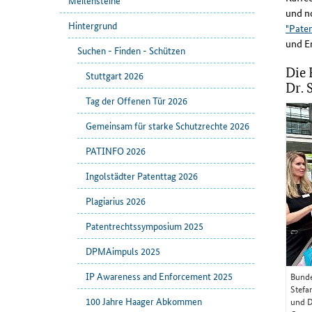
Meilensteine
und no
Hintergrund
"Pate
und Er
Suchen - Finden - Schützen
Die 
Stuttgart 2026
Dr. 
Tag der Offenen Tür 2026
Gemeinsam für starke Schutzrechte 2026
PATINFO 2026
Ingolstädter Patenttag 2026
Plagiarius 2026
Patentrechtssymposium 2025
DPMAimpuls 2025
IP Awareness and Enforcement 2025
Bunde
Stefa
100 Jahre Haager Abkommen
und D