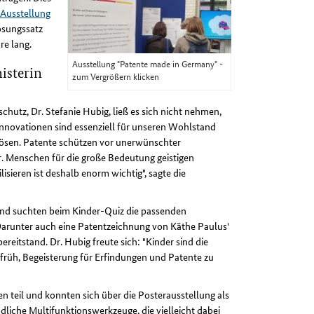
Ausstellung
ösungssatz
re lang.
Ausstellung "Patente made in Germany" -
isterin
zum Vergrößern klicken
chutz, Dr. Stefanie Hubig, ließ es sich nicht nehmen,
nnovationen sind essenziell für unseren Wohlstand
 lösen. Patente schützen vor unerwünschter
Menschen für die große Bedeutung geistigen
sieren ist deshalb enorm wichtig", sagte die
 und suchten beim Kinder-Quiz die passenden
arunter auch eine Patentzeichnung von Käthe Paulus'
reitstand. Dr. Hubig freute sich: "Kinder sind die
u früh, Begeisterung für Erfindungen und Patente zu
teil und konnten sich über die Posterausstellung als
liche Multifunktionswerkzeuge, die vielleicht dabei